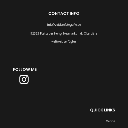
CONTACT INFO
info@zeitlosefotografie.de
92353 Postbauer Heng/ Neumarkt i. d. Oberpfalz
- weltweit verfügbar -
FOLLOW ME
QUICK LINKS
Marina