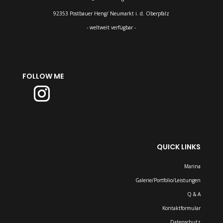
92353 Postbauer Heng/ Neumarkt i. d. Oberpfalz
- weltweit verfügbar -
FOLLOW ME
QUICK LINKS
Marina
Galerie/Portfolio/Leistungen
Q & A
Kontaktformular
Datenschutz