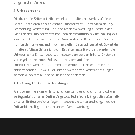
umgehend entfernen.
3. Urheberrecht
Die durch die Seitenbetreiber erstellten Inhalte und Werke auf diesen
Seiten unterliegen dem deutschen Urheberrecht. Die Vervielfältigung,
Bearbeitung, Verbreitung und jede Art der Verwertung außerhalb der
Grenzen des Urheberrechtes bedürfen der schriftlichen Zustimmung des
jeweiligen Autors bzw. Erstellers. Downloads und Kopien dieser Seite sind
nur für den privaten, nicht kommerziellen Gebrauch gestattet. Soweit die
Inhalte auf dieser Seite nicht vom Betreiber erstellt wurden, werden die
Urheberrechte Dritter beachtet. Insbesondere werden Inhalte Dritter als
solche gekennzeichnet. Solltest du trotzdem auf eine
Urheberrechtsverletzung aufmerksam werden, bitten wir um einen
entsprechenden Hinweis. Bei Bekanntwerden von Rechtsverletzungen
werden wir derartige Inhalte umgehend entfernen.
4. Haftung für technische Mängel
Wir übernehmen keine Haftung für die ständige und ununterbrochene
Verfügbarkeit unseres Online-Angebots. Technische Mängel, die außerhalb
unseres Einflussbereiches liegen, insbesondere Unterbrechungen durch
Drittanbieter, liegen nicht in unserer Verantwortung.