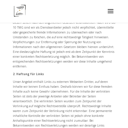
1. Haftung für Inhalte
Als Diensteanbieter sind wir gemäß § 7 Abs.1 TMG für eigene Inhalte auf
diesen Seiten nach den allgemeinen Gesetzen verantwortlich. Nach §§ 8 bis
10 TMG sind wir als Diensteanbieter jedoch nicht verpflichtet, übermittelte
oder gespeicherte fremde Informationen zu überwachen oder nach
Umständen zu forschen, die auf eine rechtswidrige Tätigkeit hinweisen.
Verpflichtungen zur Entfernung oder Sperrung der Nutzung von
Informationen nach den allgemeinen Gesetzen bleiben hiervon unberührt.
Eine diesbezügliche Haftung ist jedoch erst ab dem Zeitpunkt der Kenntnis
einer konkreten Rechtsverletzung möglich. Bei Bekanntwerden von
entsprechenden Rechtsverletzungen werden wir diese Inhalte umgehend
entfernen.
2. Haftung für Links
Unser Angebot enthält Links zu externen Webseiten Dritter, auf deren
Inhalte wir keinen Einfluss haben. Deshalb können wir für diese fremden
Inhalte auch keine Gewähr übernehmen. Für die Inhalte der verlinkten
Seiten ist stets der jeweilige Anbieter oder Betreiber der Seiten
verantwortlich. Die verlinkten Seiten wurden zum Zeitpunkt der
Verlinkung auf mögliche Rechtsverstöße überprüft. Rechtswidrige Inhalte
waren zum Zeitpunkt der Verlinkung nicht erkennbar. Eine permanente
inhaltliche Kontrolle der verlinkten Seiten ist jedoch ohne konkrete
Anhaltspunkte einer Rechtsverletzung nicht zumutbar. Bei
Bekanntwerden von Rechtsverletzungen werden wir derartige Links